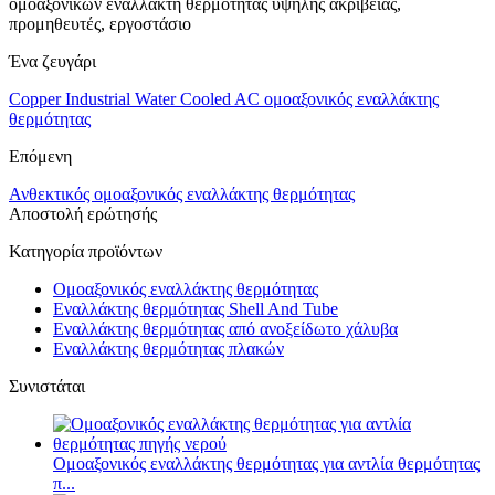
ομοαξονικών εναλλάκτη θερμότητας υψηλής ακρίβειας,
προμηθευτές, εργοστάσιο
Ένα ζευγάρι
Copper Industrial Water Cooled AC ομοαξονικός εναλλάκτης
θερμότητας
Επόμενη
Ανθεκτικός ομοαξονικός εναλλάκτης θερμότητας
Αποστολή ερώτησής
Κατηγορία προϊόντων
Ομοαξονικός εναλλάκτης θερμότητας
Εναλλάκτης θερμότητας Shell And Tube
Εναλλάκτης θερμότητας από ανοξείδωτο χάλυβα
Εναλλάκτης θερμότητας πλακών
Συνιστάται
Ομοαξονικός εναλλάκτης θερμότητας για αντλία θερμότητας
π...