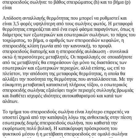
σπειροειδούς σωλήνα: το βάθος σπειρώματος (h) και το βήμα (p)
είναι
Απόδοση ανταλλαγής θερμότητας που μπορεί να ρυθμιστεί και
είναι 3,5 φορές υψηλότερη από τους σωλήνες φωτός. Η μεταφορά
θερμότητας επηρεάζεται από ένα ευρύ φάσμα παραγόντων, όπως η
διάμετρος των εξωτερικών και εσωτερικών σωλήνων, το πάχος του
τοιχώματος, το βήμα, ο αριθμός των σπειροειδών κεφαλών, η
σπειροειδής κλίση (γωνία από την κανονική), το προφίλ
σπειροειδούς διατομής και η σπειροειδής αυλάκωση - συνολικά
οκτώ ή περισσότερες μεταβλητές. Οι παραλλαγές σε οποιαδήποτε
από τις μεταβλητές θα επηρεάσουν όχι μόνο τις διαστάσεις των
εσωτερικών και εξωτερικών περιοχών, αλλά επίσης, ως επί το
πλείστον, την απόδοση της μεταφοράς θερμότητας, η οποία θα
αλλάξει την ποσότητα της θερμότητας που ανταλλάσσεται. Με την
εύκαμπτη μεταβατική κατασκευή πλήρους τόξου, ο εσωτερικός
σπειροειδής σωλήνας εξαλείφει τυχόν περιοχές συλλογής βρωμιάς
και διαθέτει ισχυρές ιδιότητες αυτοκαθαρισμού και κατά των
αλάτων.
Το τμήμα του σπειροειδούς σωλήνα είναι λιγότερο επιρρεπές να
υποστεί ζημιά από την κατάψυξη λόγω της ανθεκτικής στην πίεση
εσωτερικής δομής σπειροειδούς σωλήνα, που καθιστά την
εκφόρτωση πολύ βολική. Η κατακόρυφη πρόσκρουση του
ψυκτικού μέσου ή η μετάβαση σπειροειδούς σε ομαλό σωλήνα