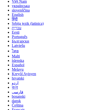
Việt Nam
українська
slovenščina
English
हिंदी
Srbija jezik (latinica)
עברית
Eesti
Português
Български
Latviešu
ไทย
Malti
íslenska
Español
Melayu
Kreyòl Ayisyen
hrvatski
اردو
বাংলা
فارسی
bosanski
dansk
Čeština
Français