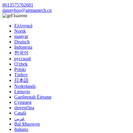
8613575762681
dannyhoo@airmantech.cn
Γλώσσα
Ελληνικά
Norsk
magyar
Deutsch
Indonesia
한국어
русский
O'zbek
Polski
Türkçe
日本語
Nederlands
Lietuvių
Gaeilgenah Éireann
Cymraeg
slovenčina
Català
عربي
Bai Miaowen
Italiano