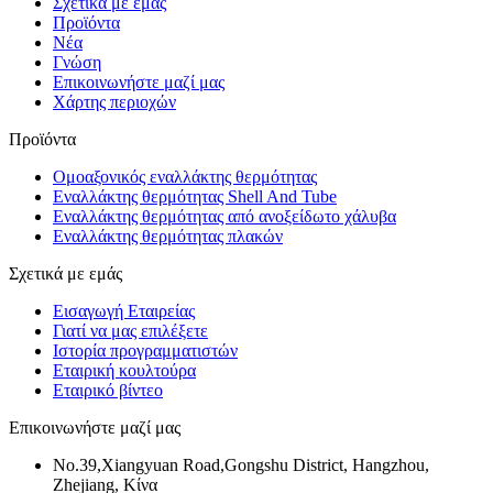
Σχετικά με εμάς
Προϊόντα
Νέα
Γνώση
Επικοινωνήστε μαζί μας
Χάρτης περιοχών
Προϊόντα
Ομοαξονικός εναλλάκτης θερμότητας
Εναλλάκτης θερμότητας Shell And Tube
Εναλλάκτης θερμότητας από ανοξείδωτο χάλυβα
Εναλλάκτης θερμότητας πλακών
Σχετικά με εμάς
Εισαγωγή Εταιρείας
Γιατί να μας επιλέξετε
Ιστορία προγραμματιστών
Εταιρική κουλτούρα
Εταιρικό βίντεο
Επικοινωνήστε μαζί μας
No.39,Xiangyuan Road,Gongshu District, Hangzhou,
Zhejiang, Κίνα